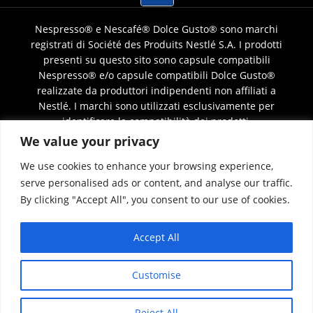
Nespresso® e Nescafé® Dolce Gusto® sono marchi
registrati di Société des Produits Nestlé S.A. I prodotti
presenti su questo sito sono capsule compatibili
Nespresso® e/o capsule compatibili Dolce Gusto®
realizzate da produttori indipendenti non affiliati a
Nestlé. I marchi sono utilizzati esclusivamente per
identificare la compatibilità dei prodotti.
We value your privacy
We use cookies to enhance your browsing experience,
© 2026 – coffeshop24.ch – Powered by
Easy4You
– Design and
serve personalised ads or content, and analyse our traffic.
hosting by
Easy4You
By clicking "Accept All", you consent to our use of cookies.
IT
Accept All
Customise
Reject All