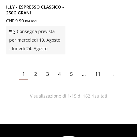
ILLY - ESPRESSO CLASSICO -
250G GRANI
CHF
9.90
IVA Incl.
Consegna prevista
per mercoledì 19. Agosto
- lunedì 24. Agosto
1
2
3
4
5
…
11
→
Visualizzazione di 1-15 di 162 risultati